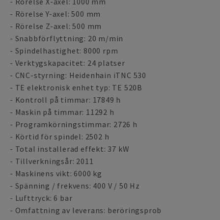
- Rörelse X-axel: 1000 mm
- Rörelse Y-axel: 500 mm
- Rörelse Z-axel: 500 mm
- Snabbförflyttning: 20 m/min
- Spindelhastighet: 8000 rpm
- Verktygskapacitet: 24 platser
- CNC-styrning: Heidenhain iTNC 530
- TE elektronisk enhet typ: TE 520B
- Kontroll på timmar: 17849 h
- Maskin på timmar: 11292 h
- Programkörningstimmar: 2726 h
- Körtid för spindel: 2502 h
- Total installerad effekt: 37 kW
- Tillverkningsår: 2011
- Maskinens vikt: 6000 kg
- Spänning / frekvens: 400 V / 50 Hz
- Lufttryck: 6 bar
- Omfattning av leverans: beröringsprob