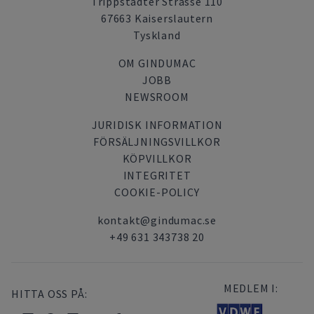
Trippstadter Strasse 110
67663 Kaiserslautern
Tyskland
OM GINDUMAC
JOBB
NEWSROOM
JURIDISK INFORMATION
FÖRSÄLJNINGSVILLKOR
KÖPVILLKOR
INTEGRITET
COOKIE-POLICY
kontakt@gindumac.se
+49 631 343738 20
MEDLEM I:
HITTA OSS PÅ: