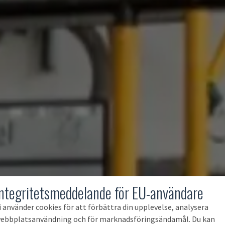
Integritetsmeddelande för EU-användare
i använder cookies för att förbättra din upplevelse, analysera
ebbplatsanvändning och för marknadsföringsändamål. Du kan