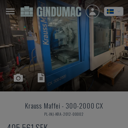
Krauss Maffei
-
300-2000 CX
PL-INJ-KRA-2012-00002
405 561 SEK