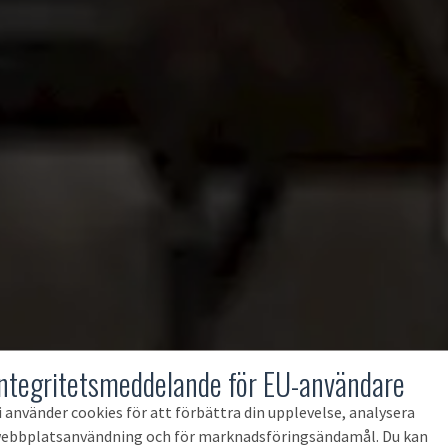
Integritetsmeddelande för EU-användare
i använder cookies för att förbättra din upplevelse, analysera
ebbplatsanvändning och för marknadsföringsändamål. Du kan