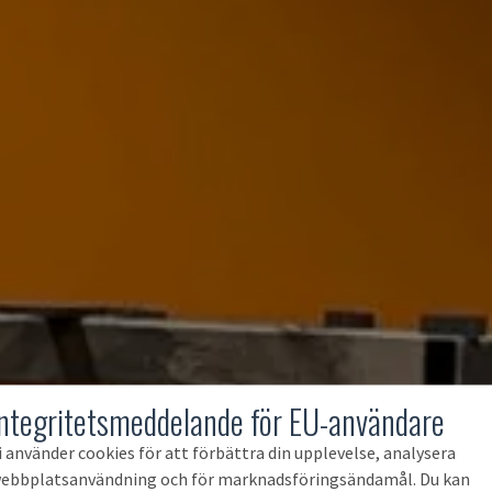
Integritetsmeddelande för EU-användare
i använder cookies för att förbättra din upplevelse, analysera
ebbplatsanvändning och för marknadsföringsändamål. Du kan