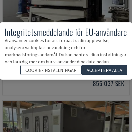
Integritetsmeddelande för EU-användare
Vi använder cookies för att förbättra din upplevelse,
analysera webbplatsanvändning och för
marknadsföringsändamål. Du kan hantera dina inställningar
BSG2613C
och lära dig mer om hur vi använder dina data nedan.
LINGI JIANZHONG - BANDSLIPMASKIN
COOKIE-INSTÄLLNINGAR
ACCEPTERA ALLA
POLEN
2019
855 037 SEK