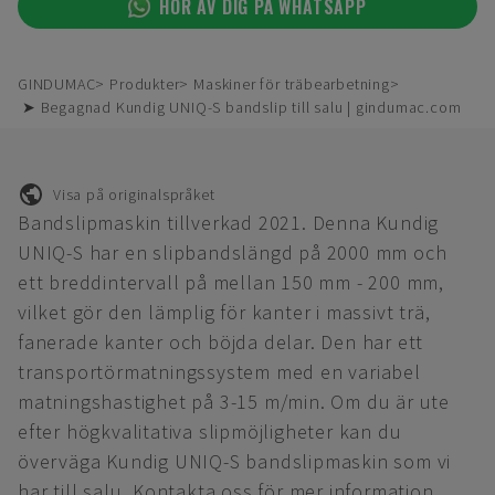
HÖR AV DIG PÅ WHATSAPP
GINDUMAC
Produkter
Maskiner för träbearbetning
➤ Begagnad Kundig UNIQ-S bandslip till salu | gindumac.com
Visa på originalspråket
Bandslipmaskin tillverkad 2021. Denna Kundig
UNIQ-S har en slipbandslängd på 2000 mm och
ett breddintervall på mellan 150 mm - 200 mm,
vilket gör den lämplig för kanter i massivt trä,
fanerade kanter och böjda delar. Den har ett
transportörmatningssystem med en variabel
matningshastighet på 3-15 m/min. Om du är ute
efter högkvalitativa slipmöjligheter kan du
överväga Kundig UNIQ-S bandslipmaskin som vi
har till salu. Kontakta oss för mer information.