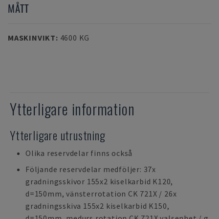
MÅTT
MASKINVIKT
:
4600 KG
Ytterligare information
Ytterligare utrustning
Olika reservdelar finns också
Följande reservdelar medföljer: 37x
gradningsskivor 155x2 kiselkarbid K120,
d=150mm, vänsterrotation CK 721X / 26x
gradningsskiva 155x2 kiselkarbid K150,
d=150mm, medurs rotation CK 721X valsenhet / g