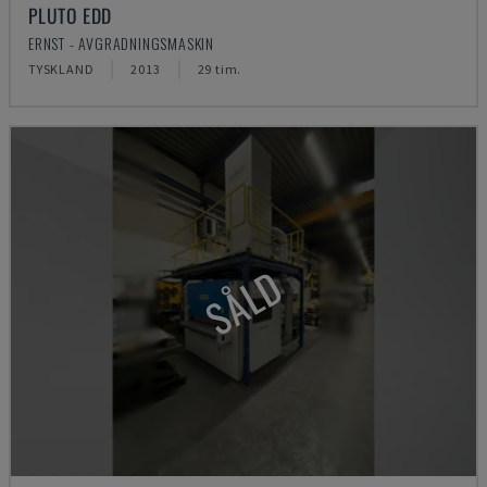
PLUTO EDD
ERNST - AVGRADNINGSMASKIN
TYSKLAND
2013
29 tim.
SÅLD