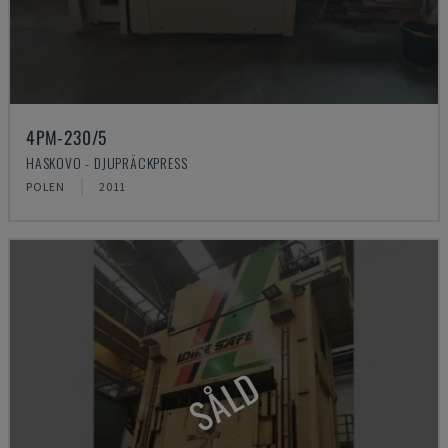
4PM-230/5
HASKOVO - DJUPRÄCKPRESS
POLEN
2011
SÅLD