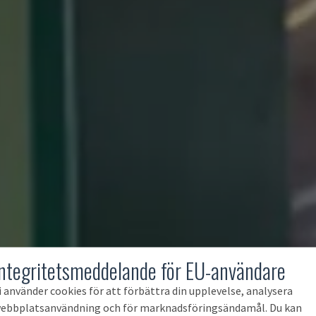
Integritetsmeddelande för EU-användare
i använder cookies för att förbättra din upplevelse, analysera
ebbplatsanvändning och för marknadsföringsändamål. Du kan