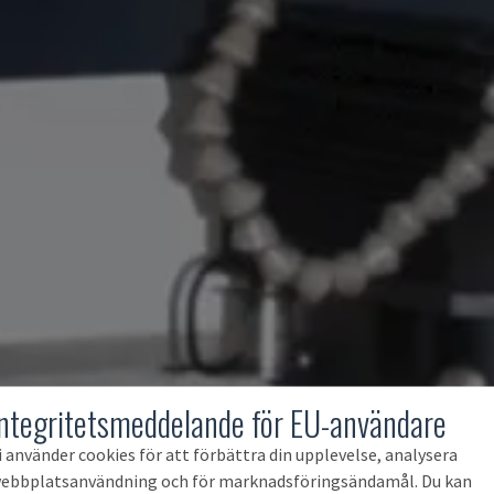
Integritetsmeddelande för EU-användare
i använder cookies för att förbättra din upplevelse, analysera
ebbplatsanvändning och för marknadsföringsändamål. Du kan