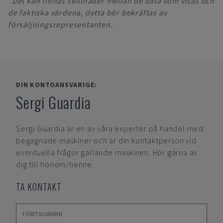
*Det kan finnas skillnader mellan de data som visas och
de faktiska värdena, detta bör bekräftas av
försäljningsrepresentanten.
DIN KONTOANSVARIGE:
Sergi Guardia
Sergi Guardia
är en av våra experter på handel med
begagnade maskiner och är din kontaktperson vid
eventuella frågor gällande maskinen. Hör gärna av
dig till honom/henne.
TA KONTAKT