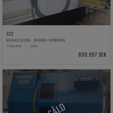
S22
MICHAEL DECKEL - INVÄNDIG SLIPMASKIN
TYSKLAND
2005
690 997 SEK
SÅLD