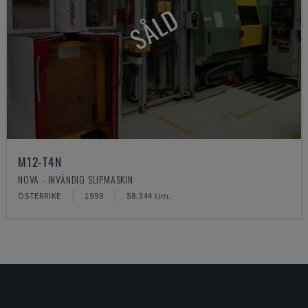
SÅLD
M12-T4N
NOVA - INVÄNDIG SLIPMASKIN
ÖSTERRIKE
1999
58.344 tim.