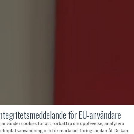
Integritetsmeddelande för EU-användare
i använder cookies för att förbättra din upplevelse, analysera
ebbplatsanvändning och för marknadsföringsändamål. Du kan