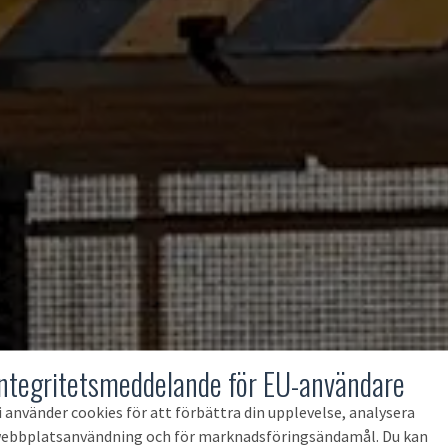
Integritetsmeddelande för EU-användare
i använder cookies för att förbättra din upplevelse, analysera
ebbplatsanvändning och för marknadsföringsändamål. Du kan