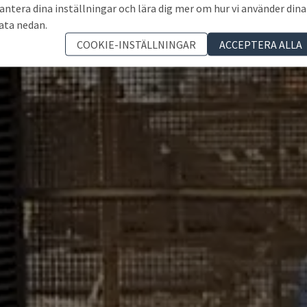
antera dina inställningar och lära dig mer om hur vi använder dina
ata nedan.
COOKIE-INSTÄLLNINGAR
ACCEPTERA ALLA