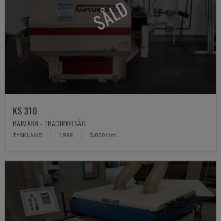
SÅLD
KS 310
RAIMANN - TRÄCIRKELSÅG
TYSKLAND
1998
5.000 tim.