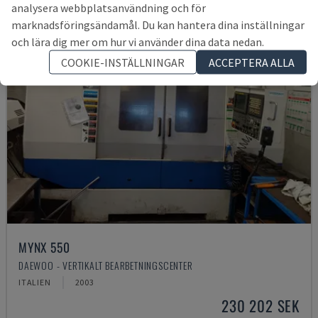
analysera webbplatsanvändning och för
marknadsföringsändamål. Du kan hantera dina inställningar
och lära dig mer om hur vi använder dina data nedan.
COOKIE-INSTÄLLNINGAR
ACCEPTERA ALLA
MYNX 550
DAEWOO - VERTIKALT BEARBETNINGSCENTER
ITALIEN
2003
230 202 SEK