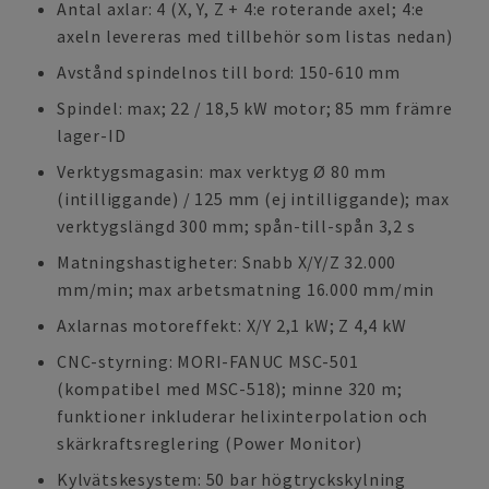
Antal axlar: 4 (X, Y, Z + 4:e roterande axel; 4:e
axeln levereras med tillbehör som listas nedan)
Avstånd spindelnos till bord: 150-610 mm
Spindel: max; 22 / 18,5 kW motor; 85 mm främre
lager-ID
Verktygsmagasin: max verktyg Ø 80 mm
(intilliggande) / 125 mm (ej intilliggande); max
verktygslängd 300 mm; spån-till-spån 3,2 s
Matningshastigheter: Snabb X/Y/Z 32.000
mm/min; max arbetsmatning 16.000 mm/min
Axlarnas motoreffekt: X/Y 2,1 kW; Z 4,4 kW
CNC-styrning: MORI-FANUC MSC-501
(kompatibel med MSC-518); minne 320 m;
funktioner inkluderar helixinterpolation och
skärkraftsreglering (Power Monitor)
Kylvätskesystem: 50 bar högtryckskylning