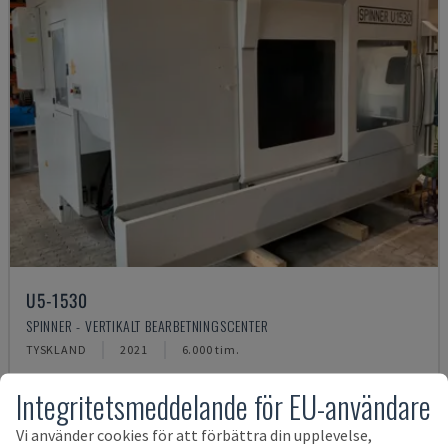
U5-1530
SPINNER - VERTIKALT BEARBETNINGSCENTER
TYSKLAND
2021
6.000 tim.
1 589 492 SEK
Integritetsmeddelande för EU-användare
Vi använder cookies för att förbättra din upplevelse,