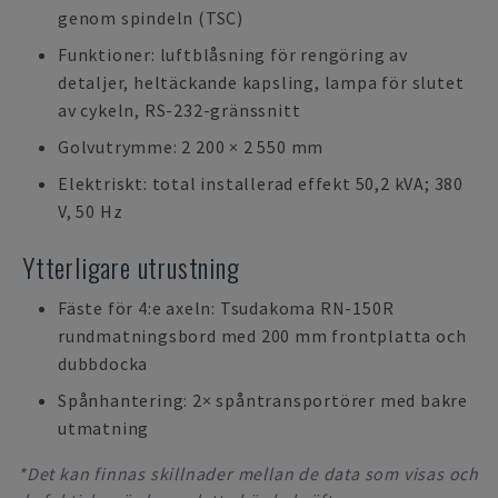
genom spindeln (TSC)
Funktioner: luftblåsning för rengöring av
detaljer, heltäckande kapsling, lampa för slutet
av cykeln, RS-232-gränssnitt
Golvutrymme: 2 200 × 2 550 mm
Elektriskt: total installerad effekt 50,2 kVA; 380
V, 50 Hz
Ytterligare utrustning
Fäste för 4:e axeln: Tsudakoma RN-150R
rundmatningsbord med 200 mm frontplatta och
dubbdocka
Spånhantering: 2× spåntransportörer med bakre
utmatning
*Det kan finnas skillnader mellan de data som visas och