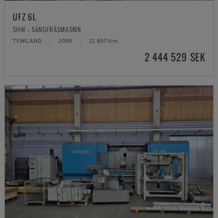
UFZ 6L
SHW - SÄNGFRÄSMASKIN
TYSKLAND
2008
12.897 tim.
2 444 529 SEK