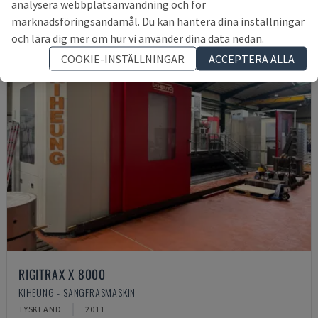
analysera webbplatsanvändning och för
marknadsföringsändamål. Du kan hantera dina inställningar
och lära dig mer om hur vi använder dina data nedan.
COOKIE-INSTÄLLNINGAR
ACCEPTERA ALLA
RIGITRAX X 8000
KIHEUNG - SÄNGFRÄSMASKIN
TYSKLAND
2011