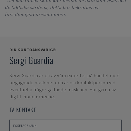
*Det kan finnas skillnader mellan de data som visas och
de faktiska värdena, detta bör bekräftas av
försäljningsrepresentanten.
DIN KONTOANSVARIGE:
Sergi Guardia
Sergi Guardia
är en av våra experter på handel med
begagnade maskiner och är din kontaktperson vid
eventuella frågor gällande maskinen. Hör gärna av
dig till honom/henne.
TA KONTAKT