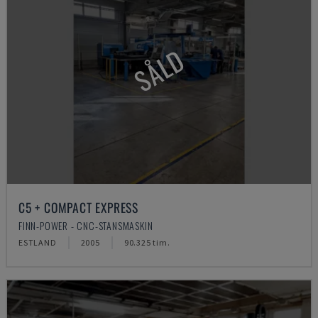
SÅLD
C5 + COMPACT EXPRESS
FINN-POWER - CNC-STANSMASKIN
ESTLAND
2005
90.325 tim.