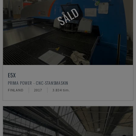
SÅLD
E5X
PRIMA POWER - CNC-STANSMASKIN
FINLAND
2017
3.834 tim.