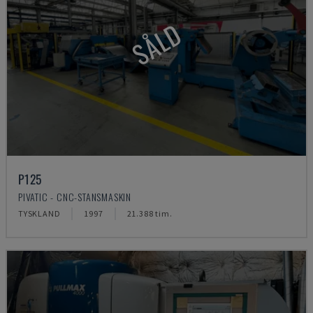
SÅLD
P125
PIVATIC - CNC-STANSMASKIN
TYSKLAND
1997
21.388 tim.