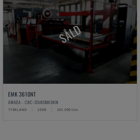
SÅLD
EMK 3610NT
AMADA - CNC-STANSMASKIN
TYSKLAND
2008
103.000 tim.