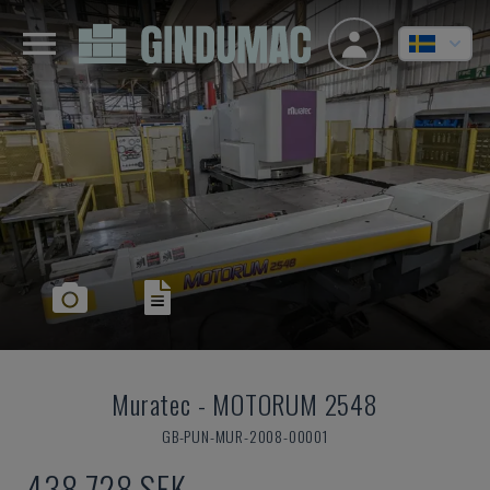
Muratec
-
MOTORUM 2548
GB-PUN-MUR-2008-00001
438 728 SEK