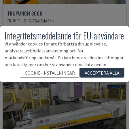
TRUPUNCH 3000
TRUMPF - CNC-STANSMASKIN
TYSKLAND
2007
52.506 tim.
Integritetsmeddelande för EU-användare
493 569 SEK
Vi använder cookies för att förbättra din upplevelse,
analysera webbplatsanvändning och för
marknadsföringsändamål. Du kan hantera dina inställningar
och lära dig mer om hur vi använder dina data nedan.
COOKIE-INSTÄLLNINGAR
ACCEPTERA ALLA