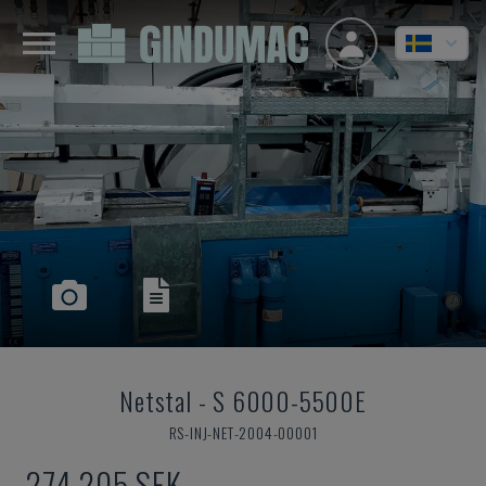
Netstal
-
S 6000-5500E
RS-INJ-NET-2004-00001
274 205 SEK