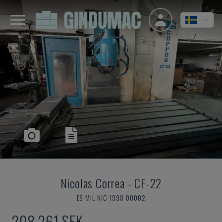
Nicolas Correa
-
CF-22
ES-MIL-NIC-1998-00002
208 261 SEK