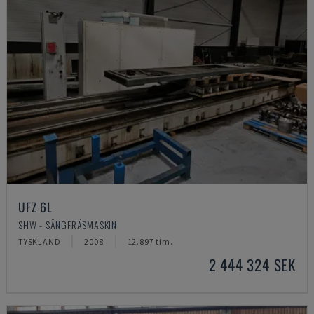
UFZ 6L
SHW - SÄNGFRÄSMASKIN
TYSKLAND
2008
12.897 tim.
2 444 324 SEK