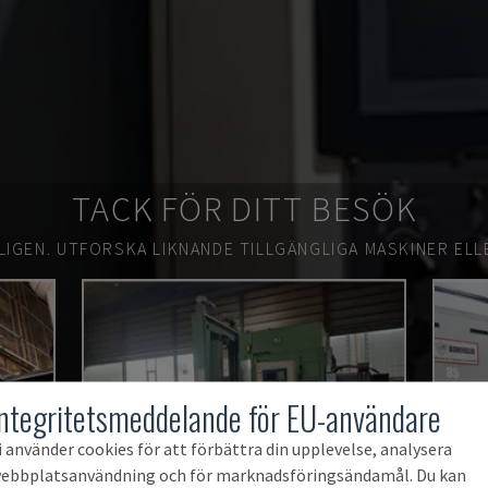
TACK FÖR DITT BESÖK
LIGEN.
UTFORSKA LIKNANDE TILLGÄNGLIGA MASKINER ELL
Integritetsmeddelande för EU-användare
i använder cookies för att förbättra din upplevelse, analysera
ebbplatsanvändning och för marknadsföringsändamål. Du kan