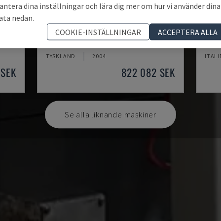
antera dina inställningar och lära dig mer om hur vi använder dina
ata nedan.
IRD 1600 CNC
SYS
COOKIE-INSTÄLLNINGAR
ACCEPTERA ALLA
ENTER
IRLE - HORISONTELLT BEARBETNINGSCENTER
DVK -
TYSKLAND
2004
ITALI
 SEK
822 082 SEK
Se alla liknande maskiner