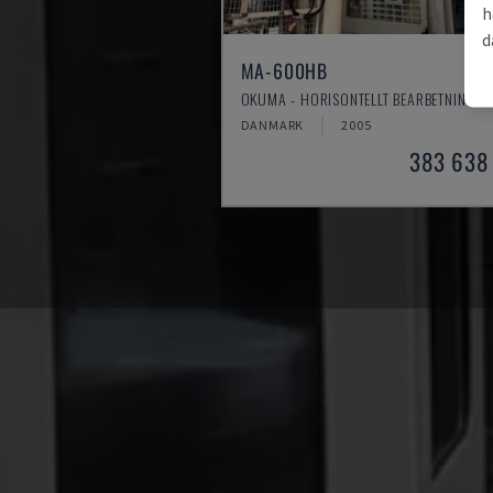
h
d
MA-600HB
OKUMA - HORISONTELLT BEARBETNINGSC
DANMARK
2005
383 638