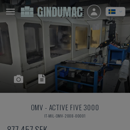
OMV
-
ACTIVE FIVE 3000
IT-MIL-OMV-2008-00001
877 457 SEK