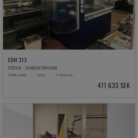
EDM 313
EXERON - SÄNKGNISTMASKIN
TYSKLAND
2012
7.544 tim.
471 633 SEK