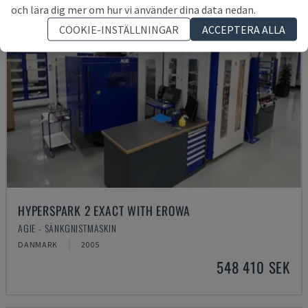
och lära dig mer om hur vi använder dina data nedan.
COOKIE-INSTÄLLNINGAR
ACCEPTERA ALLA
HYPERSPARK 2 EXACT WITH EROWA
AGIE - SÄNKGNISTMASKIN
DANMARK
2005
548 410 SEK