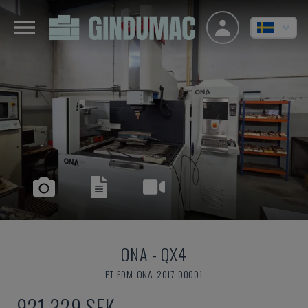
ONA
-
QX4
PT-EDM-ONA-2017-00001
921 329 SEK