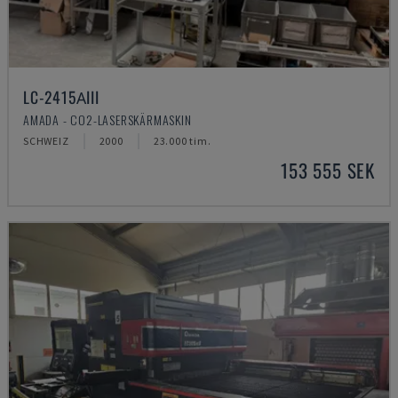
LC-2415ΑIII
AMADA - CO2-LASERSKÄRMASKIN
SCHWEIZ
2000
23.000 tim.
153 555 SEK