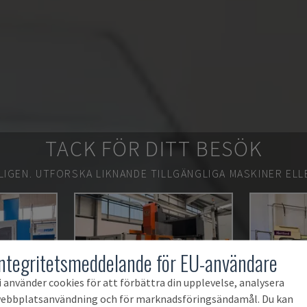
TACK FÖR DITT BESÖK
LIGEN.
UTFORSKA LIKNANDE TILLGÄNGLIGA MASKINER ELL
Integritetsmeddelande för EU-användare
i använder cookies för att förbättra din upplevelse, analysera
ebbplatsanvändning och för marknadsföringsändamål. Du kan