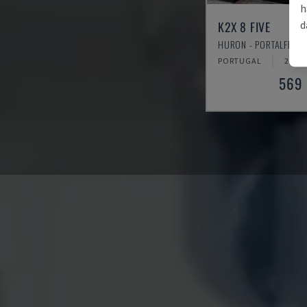
h
d
K2X 8 FIVE
HURON - PORTALFRÄS
PORTUGAL
2006
569 