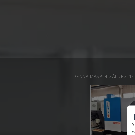
DENNA MASKIN SÅLDES NY
V
w