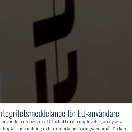
Integritetsmeddelande för EU-användare
i använder cookies för att förbättra din upplevelse, analysera
ebbplatsanvändning och för marknadsföringsändamål. Du kan