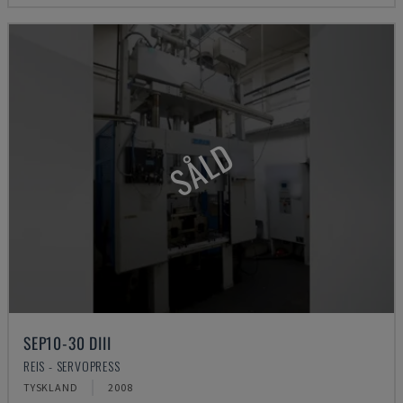
SÅLD
SEP10-30 DIII
REIS - SERVOPRESS
TYSKLAND
2008