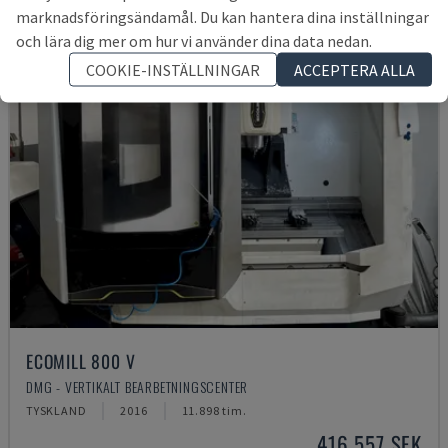
marknadsföringsändamål. Du kan hantera dina inställningar
och lära dig mer om hur vi använder dina data nedan.
COOKIE-INSTÄLLNINGAR
ACCEPTERA ALLA
ECOMILL 800 V
DMG - VERTIKALT BEARBETNINGSCENTER
TYSKLAND
2016
11.898 tim.
416 557 SEK