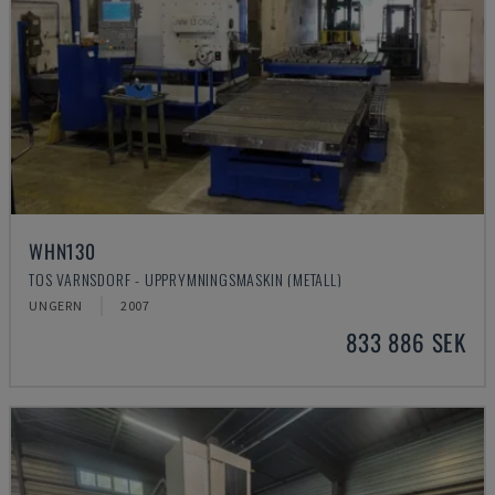
WHN130
TOS VARNSDORF - UPPRYMNINGSMASKIN (METALL)
UNGERN
2007
833 886 SEK