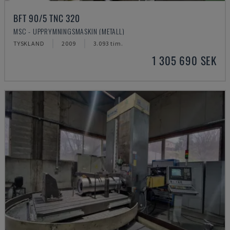
BFT 90/5 TNC 320
MSC - UPPRYMNINGSMASKIN (METALL)
TYSKLAND
2009
3.093 tim.
1 305 690 SEK