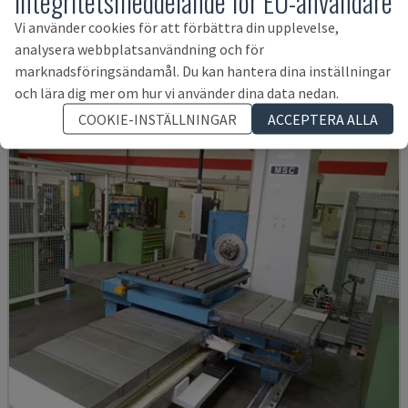
Integritetsmeddelande för EU-användare
NORDEST - UPPRYMNINGSMASKIN (METALL)
Vi använder cookies för att förbättra din upplevelse,
ITALIEN
2005
analysera webbplatsanvändning och för
548 609 SEK
marknadsföringsändamål. Du kan hantera dina inställningar
och lära dig mer om hur vi använder dina data nedan.
COOKIE-INSTÄLLNINGAR
ACCEPTERA ALLA