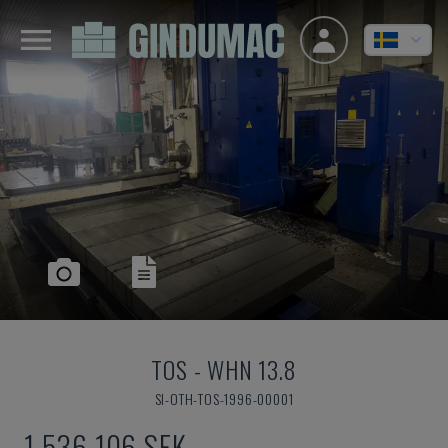
TOS
-
WHN 13.8
SI-OTH-TOS-1996-00001
1 536 106 SEK