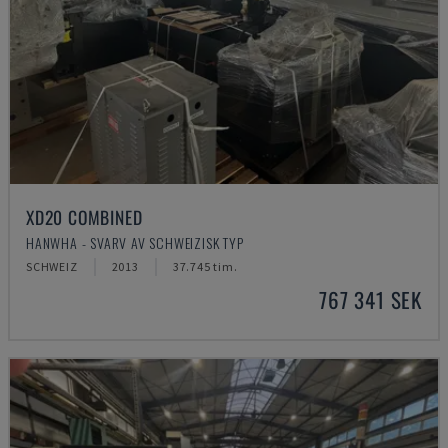
XD20 COMBINED
HANWHA - SVARV AV SCHWEIZISK TYP
SCHWEIZ
2013
37.745 tim.
767 341 SEK