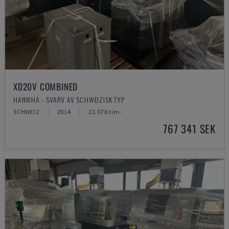
XD20V COMBINED
HANWHA - SVARV AV SCHWEIZISK TYP
SCHWEIZ
2014
22.076 tim.
767 341 SEK