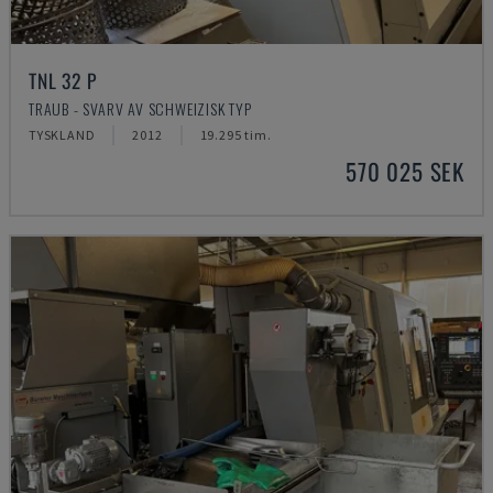
TNL 32 P
TRAUB - SVARV AV SCHWEIZISK TYP
TYSKLAND
2012
19.295 tim.
570 025 SEK