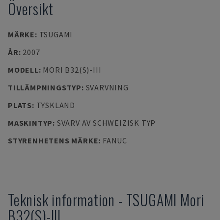
Översikt
MÄRKE
:
TSUGAMI
ÅR
:
2007
MODELL
:
MORI B32(S)-III
TILLÄMPNINGSTYP
:
SVARVNING
PLATS
:
TYSKLAND
MASKINTYP
:
SVARV AV SCHWEIZISK TYP
STYRENHETENS MÄRKE
:
FANUC
Teknisk information
-
TSUGAMI
Mori
B32(S)-III