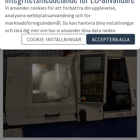
CITIZEN - SVARV AV SCHWEIZISK TYP
Vi använder cookies för att förbättra din upplevelse,
ITALIEN
2018
analysera webbplatsanvändning och för
734 455 SEK
marknadsföringsändamål. Du kan hantera dina inställningar
och lära dig mer om hur vi använder dina data nedan.
COOKIE-INSTÄLLNINGAR
ACCEPTERA ALLA