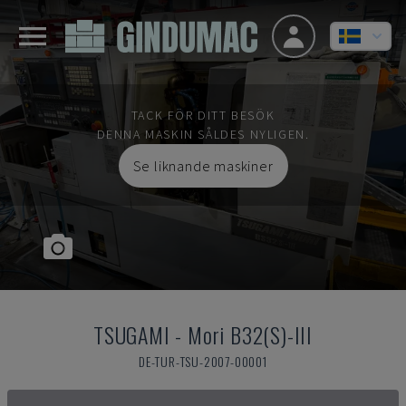
TACK FÖR DITT BESÖK
DENNA MASKIN SÅLDES NYLIGEN.
Se liknande maskiner
TSUGAMI
-
Mori B32(S)-III
DE-TUR-TSU-2007-00001