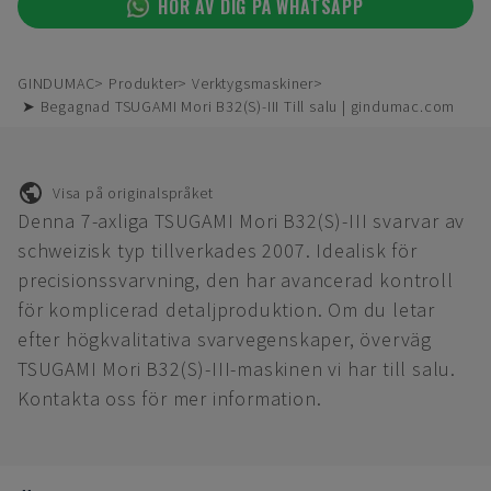
HÖR AV DIG PÅ WHATSAPP
GINDUMAC
Produkter
Verktygsmaskiner
➤ Begagnad TSUGAMI Mori B32(S)-III Till salu | gindumac.com
Visa på originalspråket
Denna 7-axliga TSUGAMI Mori B32(S)-III svarvar av
schweizisk typ tillverkades 2007. Idealisk för
precisionssvarvning, den har avancerad kontroll
för komplicerad detaljproduktion. Om du letar
efter högkvalitativa svarvegenskaper, överväg
TSUGAMI Mori B32(S)-III-maskinen vi har till salu.
Kontakta oss för mer information.