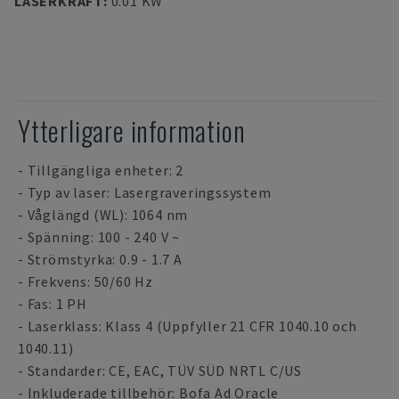
LASERKRAFT
:
0.01 KW
Ytterligare information
- Tillgängliga enheter: 2
- Typ av laser: Lasergraveringssystem
- Våglängd (WL): 1064 nm
- Spänning: 100 - 240 V ~
- Strömstyrka: 0.9 - 1.7 A
- Frekvens: 50/60 Hz
- Fas: 1 PH
- Laserklass: Klass 4 (Uppfyller 21 CFR 1040.10 och
1040.11)
- Standarder: CE, EAC, TÜV SÜD NRTL C/US
- Inkluderade tillbehör: Bofa Ad Oracle