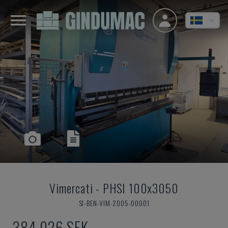
Vimercati
-
PHSI 100x3050
SI-BEN-VIM-2005-00001
384 026 SEK