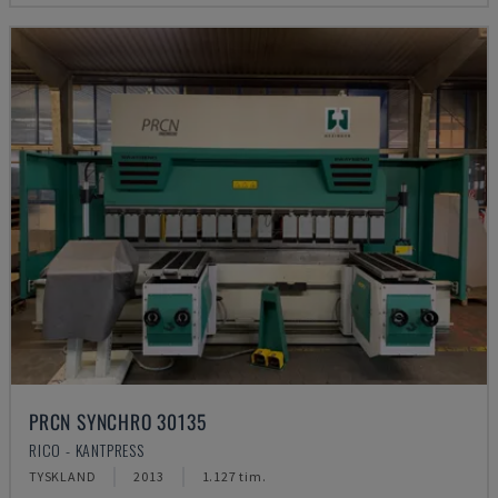
PRCN SYNCHRO 30135
RICO - KANTPRESS
TYSKLAND
2013
1.127 tim.