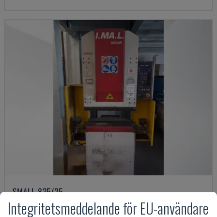
SMALL 835/25
Integritetsmeddelande för EU-användare
IMAL - KANTPRESS
ITALIEN
2001