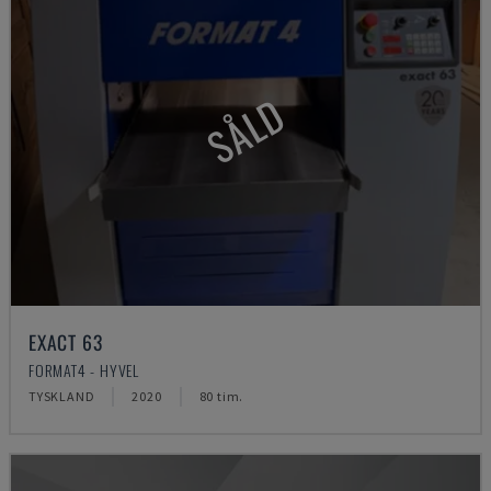
SÅLD
EXACT 63
FORMAT4 - HYVEL
TYSKLAND
2020
80 tim.