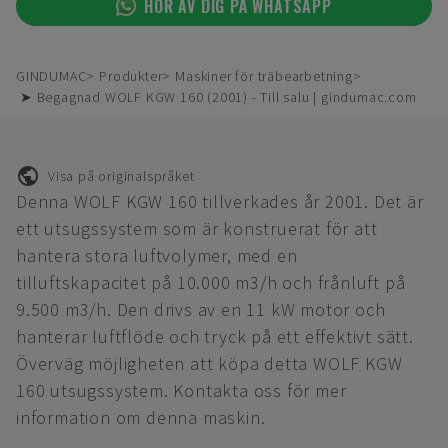
HÖR AV DIG PÅ WHATSAPP
GINDUMAC
Produkter
Maskiner för träbearbetning
➤ Begagnad WOLF KGW 160 (2001) - Till salu | gindumac.com
Visa på originalspråket
Denna WOLF KGW 160 tillverkades år 2001. Det är
ett utsugssystem som är konstruerat för att
hantera stora luftvolymer, med en
tilluftskapacitet på 10.000 m3/h och frånluft på
9.500 m3/h. Den drivs av en 11 kW motor och
hanterar luftflöde och tryck på ett effektivt sätt.
Överväg möjligheten att köpa detta WOLF KGW
160 utsugssystem. Kontakta oss för mer
information om denna maskin.