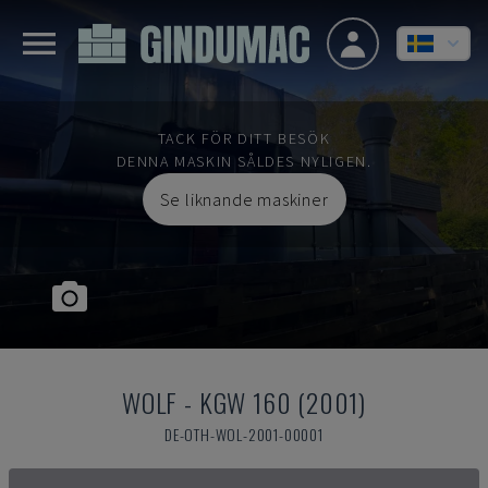
TACK FÖR DITT BESÖK
DENNA MASKIN SÅLDES NYLIGEN.
Se liknande maskiner
WOLF
-
KGW 160 (2001)
DE-OTH-WOL-2001-00001