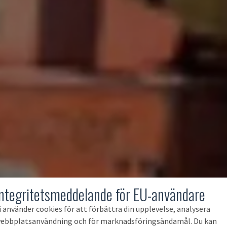
Integritetsmeddelande för EU-användare
i använder cookies för att förbättra din upplevelse, analysera
ebbplatsanvändning och för marknadsföringsändamål. Du kan