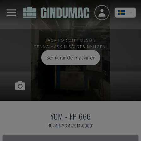
TACK FÖR DITT BESÖK
DENNA MASKIN SÅLDES NYLIGEN.
Se liknande maskiner
YCM
-
FP 66G
HU-MIL-YCM-2014-00001