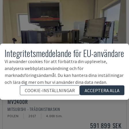
Integritetsmeddelande för EU-användare
Vi använder cookies för att förbättra din upplevelse,
analysera webbplatsanvändning och för
marknadsföringsändamål. Du kan hantera dina inställningar
och lära dig mer om hur vi använder dina data nedan.
COOKIE-INSTÄLLNINGAR
ACCEPTERA ALLA
MV2400R
MITSUBISHI - TRÅDGNISTMASKIN
POLEN
2017
4.000 tim.
591 899 SEK