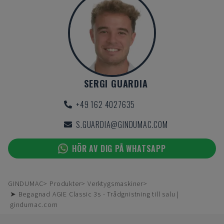
SERGI GUARDIA
+49 162 4027635
S.GUARDIA@GINDUMAC.COM
HÖR AV DIG PÅ WHATSAPP
GINDUMAC
Produkter
Verktygsmaskiner
➤ Begagnad AGIE Classic 3s - Trådgnistning till salu |
gindumac.com