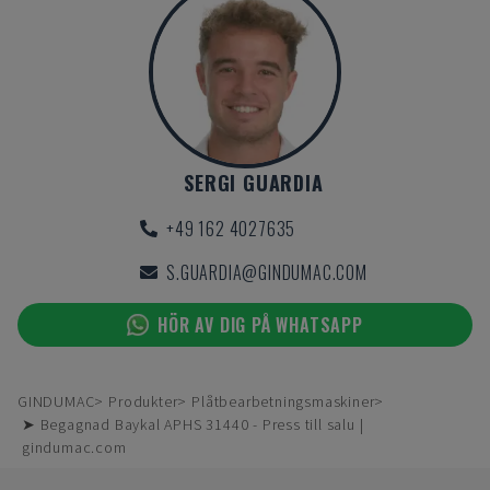
SERGI GUARDIA
+49 162 4027635
S.GUARDIA@GINDUMAC.COM
HÖR AV DIG PÅ WHATSAPP
GINDUMAC
Produkter
Plåtbearbetningsmaskiner
➤ Begagnad Baykal APHS 31440 - Press till salu |
gindumac.com