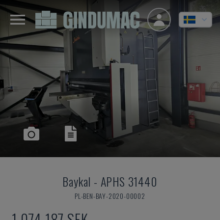
Baykal
-
APHS 31440
PL-BEN-BAY-2020-00002
1 074 187 SEK