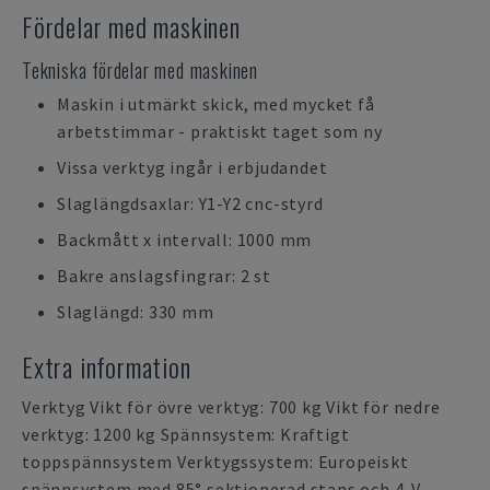
Fördelar med maskinen
Tekniska fördelar med maskinen
Maskin i utmärkt skick, med mycket få
arbetstimmar - praktiskt taget som ny
Vissa verktyg ingår i erbjudandet
Slaglängdsaxlar: Y1-Y2 cnc-styrd
Backmått x intervall: 1000 mm
Bakre anslagsfingrar: 2 st
Slaglängd: 330 mm
Extra information
Verktyg Vikt för övre verktyg: 700 kg Vikt för nedre
verktyg: 1200 kg Spännsystem: Kraftigt
toppspännsystem Verktygssystem: Europeiskt
spännsystem med 85° sektionerad stans och 4-V