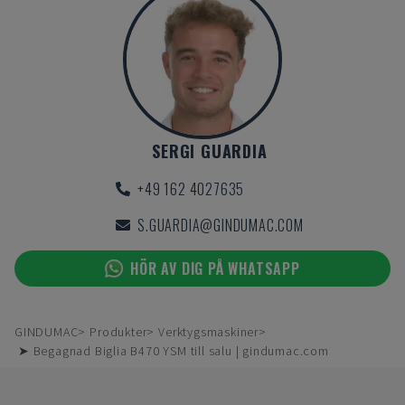
SERGI GUARDIA
+49 162 4027635
S.GUARDIA@GINDUMAC.COM
HÖR AV DIG PÅ WHATSAPP
GINDUMAC
Produkter
Verktygsmaskiner
➤ Begagnad Biglia B470 YSM till salu | gindumac.com