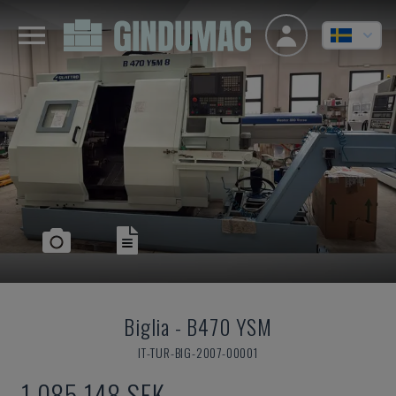
Biglia
-
B470 YSM
IT-TUR-BIG-2007-00001
1 085 148 SEK