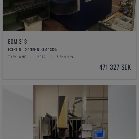
EDM 313
EXERON - SÄNKGNISTMASKIN
TYSKLAND
2012
7.544 tim.
471 327 SEK