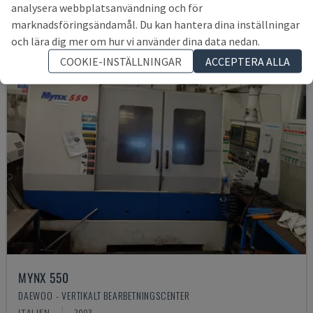
analysera webbplatsanvändning och för
marknadsföringsändamål. Du kan hantera dina inställningar
och lära dig mer om hur vi använder dina data nedan.
COOKIE-INSTÄLLNINGAR
ACCEPTERA ALLA
MYNX 550
DAEWOO - VERTIKALT BEARBETNINGSCENTER
ITALIEN
2003