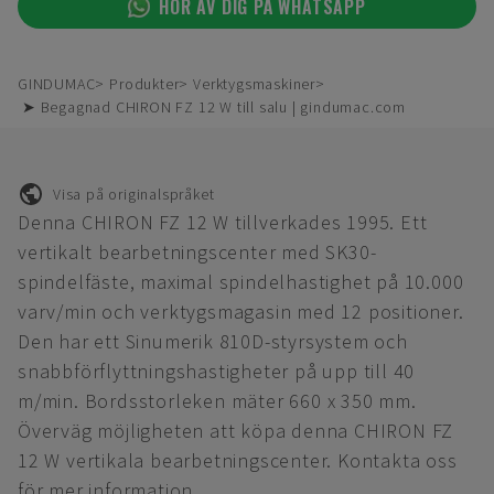
HÖR AV DIG PÅ WHATSAPP
GINDUMAC
Produkter
Verktygsmaskiner
➤ Begagnad CHIRON FZ 12 W till salu | gindumac.com
Visa på originalspråket
Denna CHIRON FZ 12 W tillverkades 1995. Ett
vertikalt bearbetningscenter med SK30-
spindelfäste, maximal spindelhastighet på 10.000
varv/min och verktygsmagasin med 12 positioner.
Den har ett Sinumerik 810D-styrsystem och
snabbförflyttningshastigheter på upp till 40
m/min. Bordsstorleken mäter 660 x 350 mm.
Överväg möjligheten att köpa denna CHIRON FZ
12 W vertikala bearbetningscenter. Kontakta oss
för mer information.