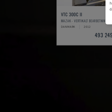
h
d
VTC 300C II
MAZAK - VERTIKALT BEARBETNINGSC
DANMARK
2012
493 24