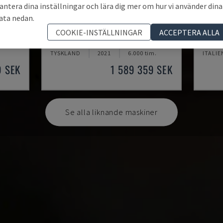
antera dina inställningar och lära dig mer om hur vi använder dina
ata nedan.
U5-1530
MYNX
COOKIE-INSTÄLLNINGAR
ACCEPTERA ALLA
ENTER
SPINNER - VERTIKALT BEARBETNINGSCENTER
DAEWOO
TYSKLAND
2021
6.000 tim.
ITALIE
9 SEK
1 589 359 SEK
Se alla liknande maskiner