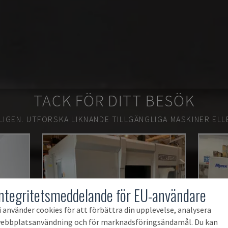
TACK FÖR DITT BESÖK
LIGEN.
UTFORSKA LIKNANDE TILLGÄNGLIGA MASKINER ELL
Integritetsmeddelande för EU-användare
i använder cookies för att förbättra din upplevelse, analysera
ebbplatsanvändning och för marknadsföringsändamål. Du kan