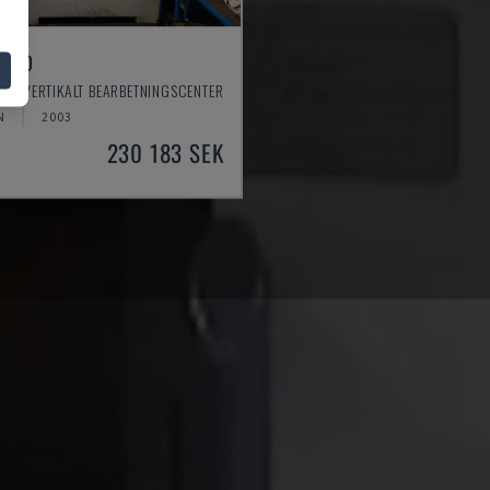
 550
 - VERTIKALT BEARBETNINGSCENTER
N
2003
230 183 SEK