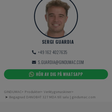
SERGI GUARDIA
+49 162 4027635
S.GUARDIA@GINDUMAC.COM
HÖR AV DIG PÅ WHATSAPP
GINDUMAC
Produkter
Verktygsmaskiner
➤ Begagnad DANOBAT 327 MDA till salu | gindumac.com