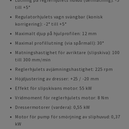
Lutning på reglerhjulets huvud (delmatning): -5°
till +5°
Regulatorhjulets vagn svängbar (konisk
korrigering): -2° till +5°
Maximalt djup på hjulprofilen: 12 mm
Maximal profillutning (via spårmall): 30°
Matningshastighet för avriktare (slipskiva): 100
till 300 mm/min
Reglerhjulets avjämningshastighet: 225 rpm
Höjdjustering av dresser: +25 / -20 mm
Effekt för slipskivans motor: 55 kW
Vridmoment för reglerhjulets motor: 8 Nm
Dressermotorer (vardera): 0,55 kW
Motor för pump för smörjning av sliphuvud: 0,37
kW