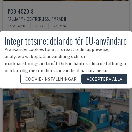
PCB-4520-3
PALMARY - CENTRERLESSLIPMASKIN
TYSKLAND
2024
235 tim.
1 633 203 SEK
Integritetsmeddelande för EU-användare
Vi använder cookies för att förbättra din upplevelse,
analysera webbplatsanvändning och för
marknadsföringsändamål. Du kan hantera dina inställningar
och lära dig mer om hur vi använder dina data nedan.
COOKIE-INSTÄLLNINGAR
ACCEPTERA ALLA