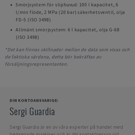
Smörjsystem för sliphuvud: 100 l kapacitet, 6
l/min flöde, 2 MPa (20 bar) säkerhetsventil, olja
FD-5 (ISO 3498)
Allmänt smörjsystem: 6 l kapacitet, olja G-68
(ISO 3498)
*Det kan finnas skillnader mellan de data som visas och
de faktiska värdena, detta bör bekräftas av
försäljningsrepresentanten.
DIN KONTOANSVARIGE:
Sergi Guardia
Sergi Guardia
är en av våra experter på handel med
begagnade maskiner och är din kontaktperson vid