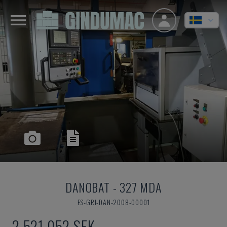
DANOBAT
-
327 MDA
ES-GRI-DAN-2008-00001
2 521 052 SEK