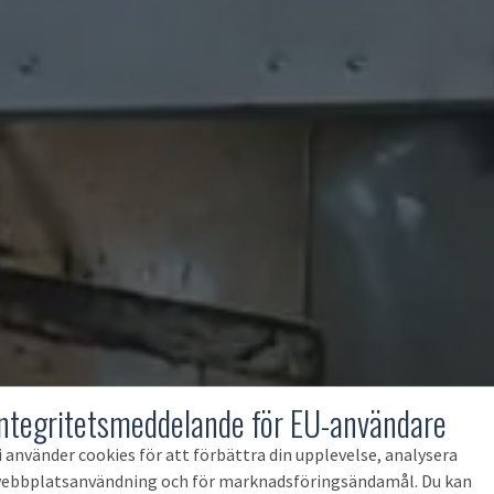
Integritetsmeddelande för EU-användare
i använder cookies för att förbättra din upplevelse, analysera
ebbplatsanvändning och för marknadsföringsändamål. Du kan