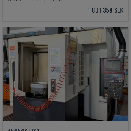
SPANIEN
2015
500 tim.
1 601 358 SEK
VARIAXIS I 500