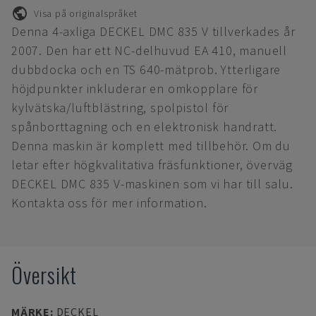
Visa på originalspråket
Denna 4-axliga DECKEL DMC 835 V tillverkades år
2007. Den har ett NC-delhuvud EA 410, manuell
dubbdocka och en TS 640-mätprob. Ytterligare
höjdpunkter inkluderar en omkopplare för
kylvätska/luftblästring, spolpistol för
spånborttagning och en elektronisk handratt.
Denna maskin är komplett med tillbehör. Om du
letar efter högkvalitativa fräsfunktioner, överväg
DECKEL DMC 835 V-maskinen som vi har till salu.
Kontakta oss för mer information.
Översikt
MÄRKE
:
DECKEL