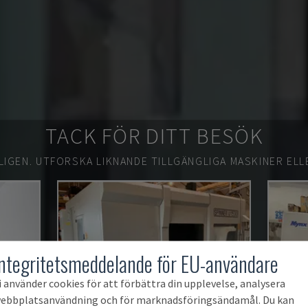
TACK FÖR DITT BESÖK
LIGEN.
UTFORSKA LIKNANDE TILLGÄNGLIGA MASKINER ELL
Integritetsmeddelande för EU-användare
i använder cookies för att förbättra din upplevelse, analysera
ebbplatsanvändning och för marknadsföringsändamål. Du kan