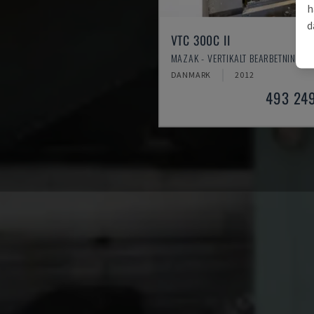
h
d
VTC 300C II
MAZAK - VERTIKALT BEARBETNINGSC
DANMARK
2012
493 24