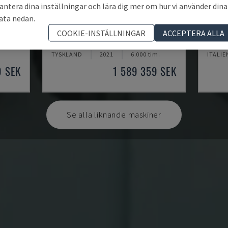
antera dina inställningar och lära dig mer om hur vi använder dina
ata nedan.
U5-1530
MYNX
COOKIE-INSTÄLLNINGAR
ACCEPTERA ALLA
ENTER
SPINNER - VERTIKALT BEARBETNINGSCENTER
DAEWOO
TYSKLAND
2021
6.000 tim.
ITALIE
9 SEK
1 589 359 SEK
Se alla liknande maskiner