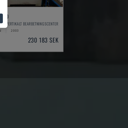
 550
 - VERTIKALT BEARBETNINGSCENTER
N
2003
230 183 SEK