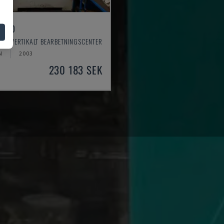
 550
 - VERTIKALT BEARBETNINGSCENTER
N
2003
230 183 SEK