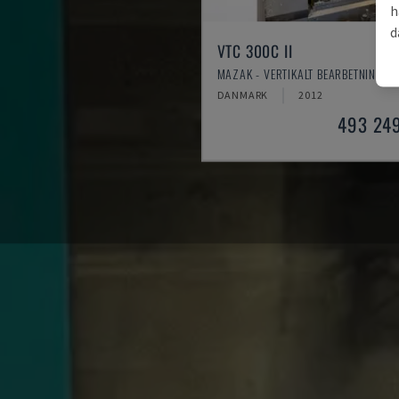
h
d
VTC 300C II
MAZAK - VERTIKALT BEARBETNINGSC
DANMARK
2012
493 24