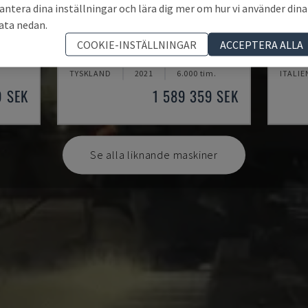
antera dina inställningar och lära dig mer om hur vi använder dina
ata nedan.
U5-1530
MYNX
COOKIE-INSTÄLLNINGAR
ACCEPTERA ALLA
ENTER
SPINNER - VERTIKALT BEARBETNINGSCENTER
DAEWOO
TYSKLAND
2021
6.000 tim.
ITALIE
9 SEK
1 589 359 SEK
Se alla liknande maskiner