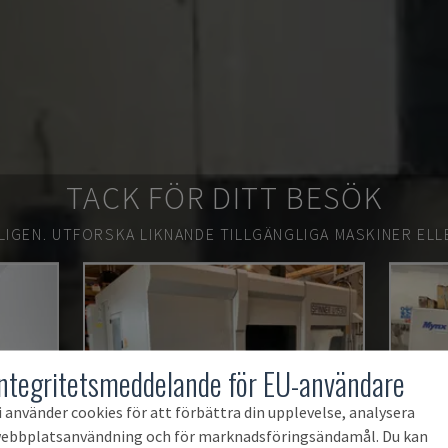
TACK FÖR DITT BESÖK
LIGEN.
UTFORSKA LIKNANDE TILLGÄNGLIGA MASKINER ELL
Integritetsmeddelande för EU-användare
i använder cookies för att förbättra din upplevelse, analysera
ebbplatsanvändning och för marknadsföringsändamål. Du kan