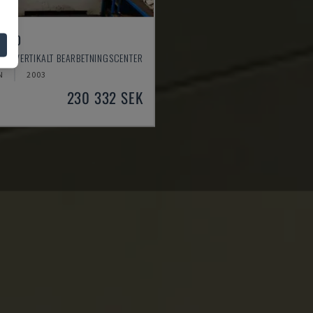
 550
 - VERTIKALT BEARBETNINGSCENTER
N
2003
230 332 SEK