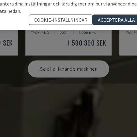
antera dina inställningar och lära dig mer om hur vi använder dina
ata nedan.
U5-1530
MYNX
COOKIE-INSTÄLLNINGAR
ACCEPTERA ALLA
ENTER
SPINNER - VERTIKALT BEARBETNINGSCENTER
DAEWOO
TYSKLAND
2021
6.000 tim.
ITALIE
9 SEK
1 590 390 SEK
Se alla liknande maskiner