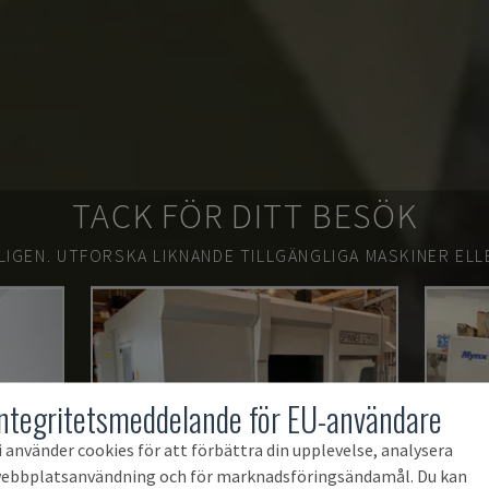
TACK FÖR DITT BESÖK
LIGEN.
UTFORSKA LIKNANDE TILLGÄNGLIGA MASKINER ELL
Integritetsmeddelande för EU-användare
i använder cookies för att förbättra din upplevelse, analysera
ebbplatsanvändning och för marknadsföringsändamål. Du kan