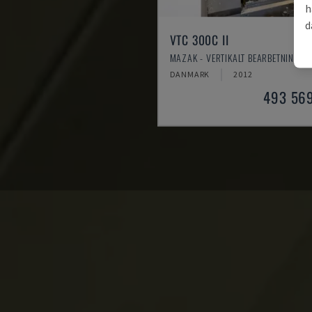
h
d
VTC 300C II
MAZAK - VERTIKALT BEARBETNINGSC
DANMARK
2012
493 56