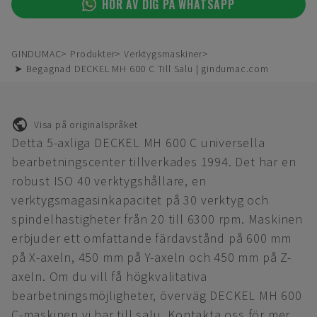
HÖR AV DIG PÅ WHATSAPP
GINDUMAC
Produkter
Verktygsmaskiner
➤ Begagnad DECKEL MH 600 C Till Salu | gindumac.com
Visa på originalspråket
Detta 5-axliga DECKEL MH 600 C universella
bearbetningscenter tillverkades 1994. Det har en
robust ISO 40 verktygshållare, en
verktygsmagasinkapacitet på 30 verktyg och
spindelhastigheter från 20 till 6300 rpm. Maskinen
erbjuder ett omfattande färdavstånd på 600 mm
på X-axeln, 450 mm på Y-axeln och 450 mm på Z-
axeln. Om du vill få högkvalitativa
bearbetningsmöjligheter, överväg DECKEL MH 600
C-maskinen vi har till salu. Kontakta oss för mer